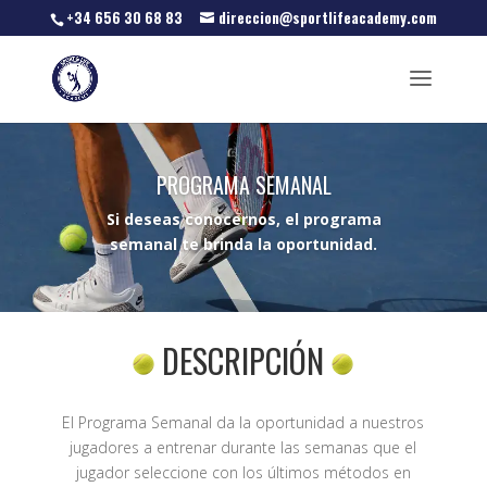
+34 656 30 68 83
direccion@sportlifeacademy.com
PROGRAMA SEMANAL
Si deseas conocernos, el programa
semanal te brinda la oportunidad.
DESCRIPCIÓN
El Programa Semanal da la oportunidad a nuestros
jugadores a entrenar durante las semanas que el
jugador seleccione con los últimos métodos en