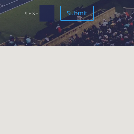
Submit
9 + 8
=