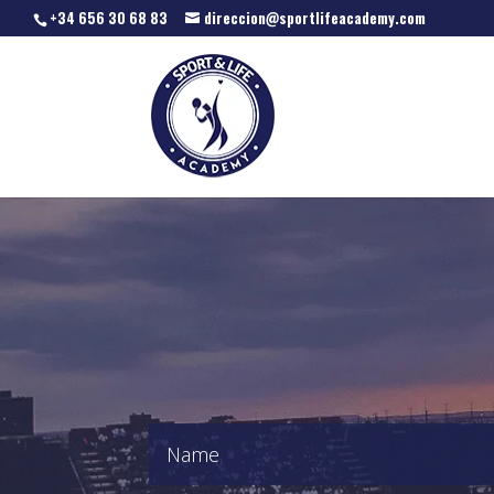
+34 656 30 68 83
direccion@sportlifeacademy.com