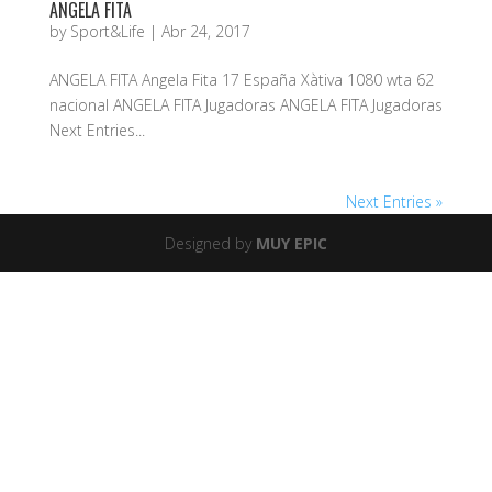
ANGELA FITA
by
Sport&Life
|
Abr 24, 2017
ANGELA FITA Angela Fita 17 España Xàtiva 1080 wta 62
nacional ANGELA FITA Jugadoras ANGELA FITA Jugadoras
Next Entries...
Next Entries »
Designed by
MUY EPIC