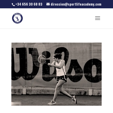
+34 656 30 68 83
direccion@sportlifeacademy.com